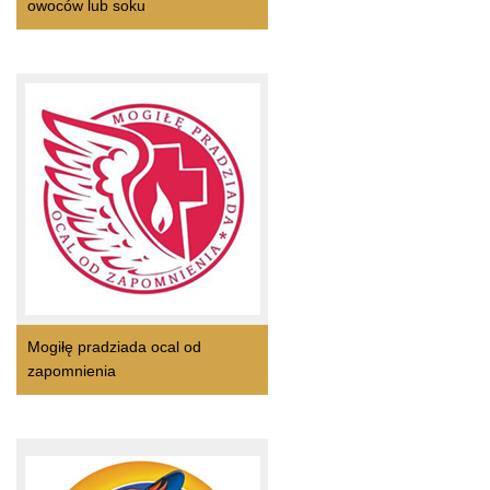
owoców lub soku
Mogiłę pradziada ocal od
zapomnienia