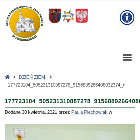
177723104_505231310887278_9156889266408032374_n
-
W
Szkoła
Podstawowa
bu
Strona
DZIEŃ ZIEMI
główna
177723104_505231310887278_9156889266408032374_n
177723104_505231310887278_9156889266408
Dodane
30 kwietnia, 2021
przez
Paula Piechowiak
w