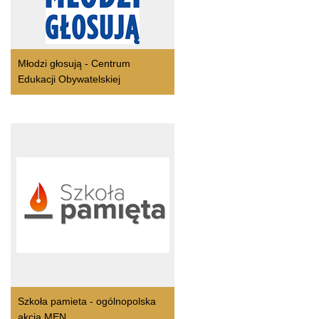
Młodzi głosują - Centrum
Edukacji Obywatelskiej
Szkoła pamieta - ogólnopolska
akcja MEN