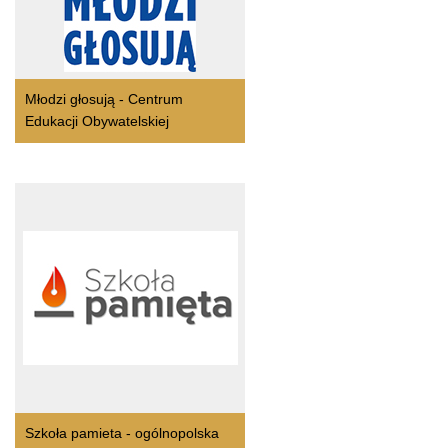
Młodzi głosują - Centrum
Edukacji Obywatelskiej
Szkoła pamieta - ogólnopolska