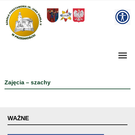
Zajęcia
-
W
szachy
-
bu
Szkoła
Podstawowa
Zajęcia – szachy
WAŻNE