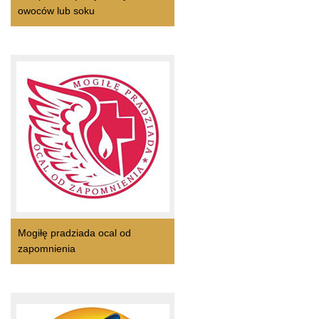
owoców lub soku
Mogiłę pradziada ocal od
zapomnienia