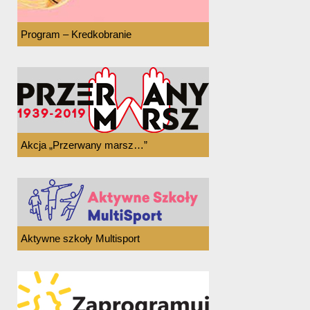
Program – Kredkobranie
Akcja „Przerwany marsz…”
Aktywne szkoły Multisport