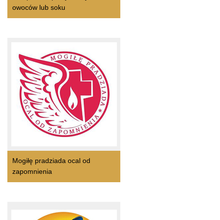
owoców lub soku
Mogiłę pradziada ocal od
zapomnienia