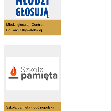
Młodzi głosują - Centrum
Edukacji Obywatelskiej
Szkoła pamieta - ogólnopolska