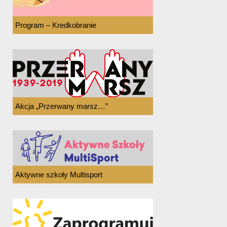
Program – Kredkobranie
Akcja „Przerwany marsz…”
Aktywne szkoły Multisport