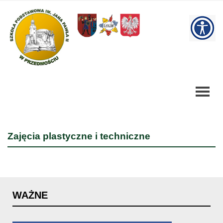
Zajęcia
plastyczne
W
i
techniczne
bu
-
Szkoła
Podstawowa
Zajęcia plastyczne i techniczne
WAŻNE