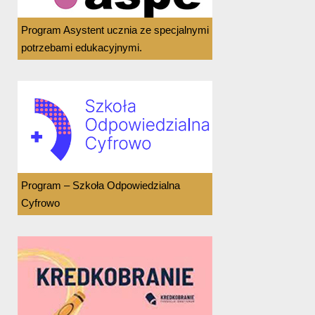
Program Asystent ucznia ze specjalnymi
potrzebami edukacyjnymi.
Program – Szkoła Odpowiedzialna
Cyfrowo