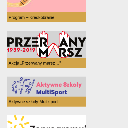
Program – Kredkobranie
Akcja „Przerwany marsz…”
Aktywne szkoły Multisport