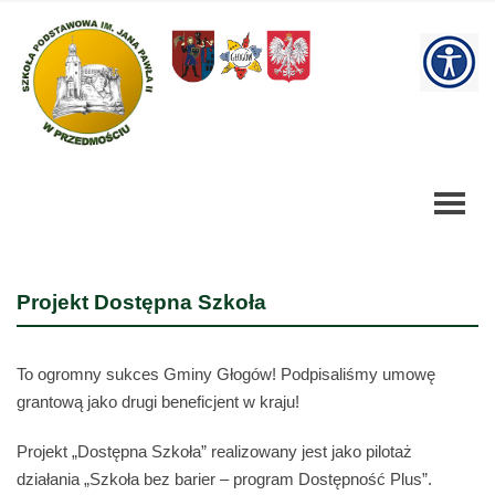
Projekt
Dostępna
W
Szkoła
-
bu
Szkoła
Podstawowa
Projekt Dostępna Szkoła
To ogromny sukces Gminy Głogów! Podpisaliśmy umowę
grantową jako drugi beneficjent w kraju!
Projekt „Dostępna Szkoła” realizowany jest jako pilotaż
działania „Szkoła bez barier – program Dostępność Plus”.