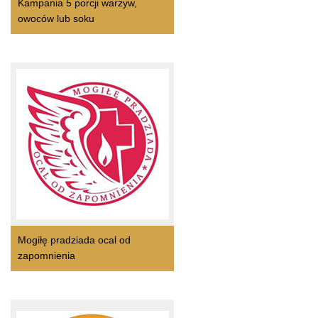
Kampania 5 porcji warzyw,
owoców lub soku
Mogiłę pradziada ocal od
zapomnienia