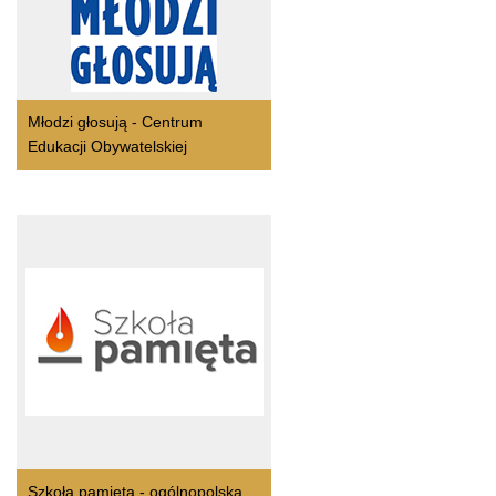
Młodzi głosują - Centrum
Edukacji Obywatelskiej
Szkoła pamieta - ogólnopolska