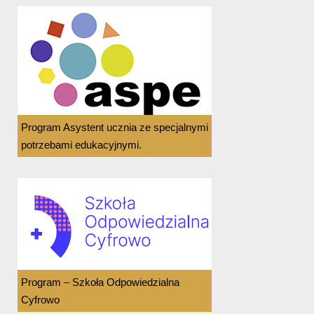
Program Asystent ucznia ze specjalnymi
potrzebami edukacyjnymi.
Program – Szkoła Odpowiedzialna
Cyfrowo