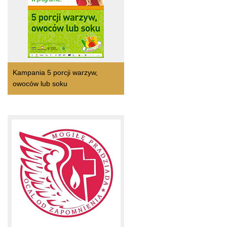
Kampania 5 porcji warzyw,
owoców lub soku