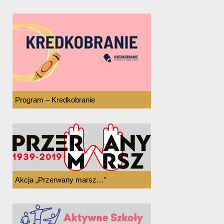
Program – Kredkobranie
Akcja „Przerwany marsz…”