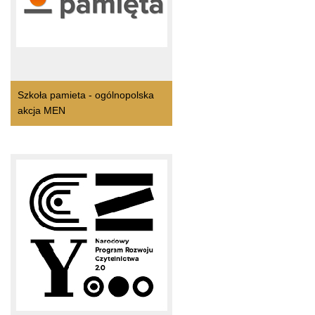
Szkoła pamieta - ogólnopolska
akcja MEN