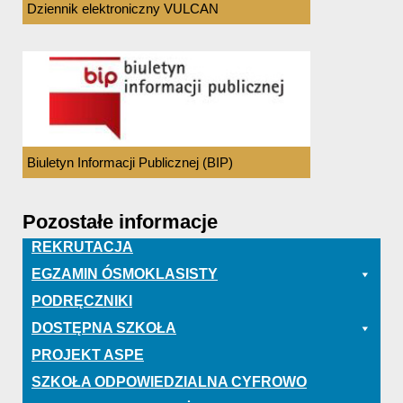
Dziennik elektroniczny VULCAN
Biuletyn Informacji Publicznej (BIP)
Pozostałe informacje
REKRUTACJA
EGZAMIN ÓSMOKLASISTY
PODRĘCZNIKI
DOSTĘPNA SZKOŁA
PROJEKT ASPE
SZKOŁA ODPOWIEDZIALNA CYFROWO