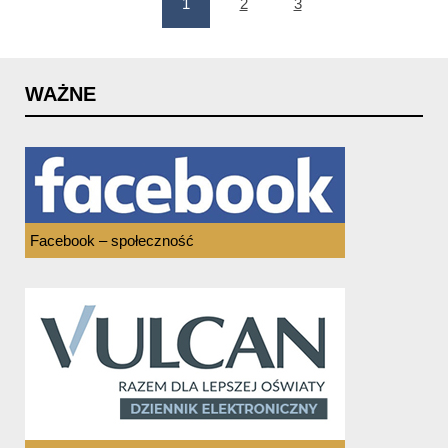
1
2
3
(current)
WAŻNE
Facebook – społeczność