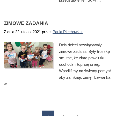
przedstawienie. Bo w …
ZIMOWE ZADANIA
Z dnia
22 lutego, 2021
przez
Paula Piechowiak
Dziś dzieci rozwiązywały
zimowe zadania. Były troszkę
smutne, że zima powolutku
odchodzi i topi się śnieg.
Wpadliśmy na świetny pomysł
aby zamknąć zimę i bałwanka
w …