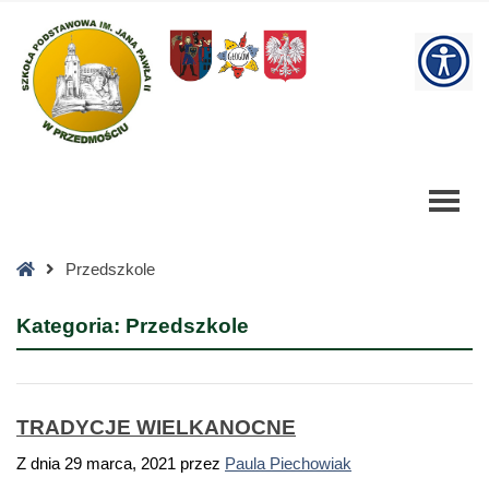
Przedszkole
Archives
W
-
Szkoła
bu
Podstawowa
Strona
Przedszkole
główna
Kategoria:
Przedszkole
TRADYCJE WIELKANOCNE
Z dnia
29 marca, 2021
przez
Paula Piechowiak