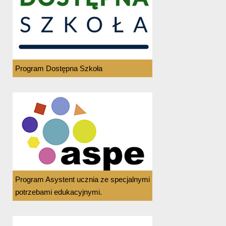
Program Dostępna Szkoła
Program Asystent ucznia ze specjalnymi
potrzebami edukacyjnymi.