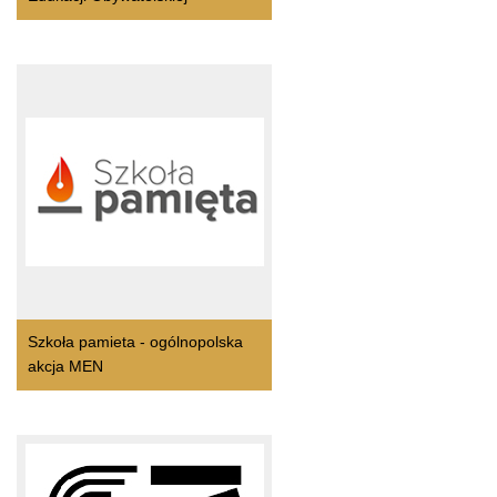
Szkoła pamieta - ogólnopolska
akcja MEN