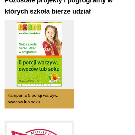
Pozostałe projekty i pogrogramy w
których szkoła bierze udział
Kampania 5 porcji warzyw,
owoców lub soku