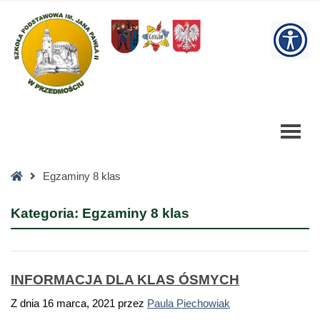
Egzaminy
8
W
klas
Archives
bu
-
Szkoła
Podstawowa
Strona
Egzaminy 8 klas
główna
Kategoria:
Egzaminy 8 klas
INFORMACJA DLA KLAS ÓSMYCH
Z dnia
16 marca, 2021
przez
Paula Piechowiak