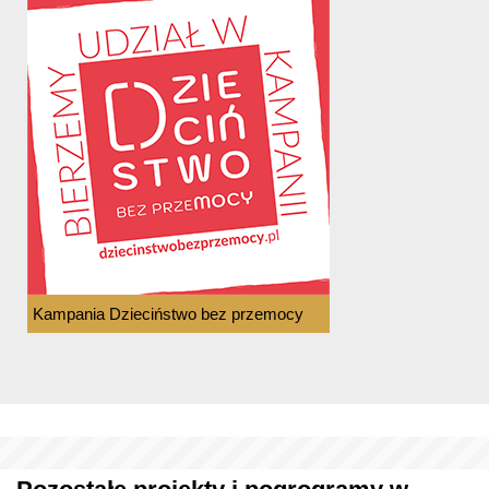
Kampania Dzieciństwo bez przemocy