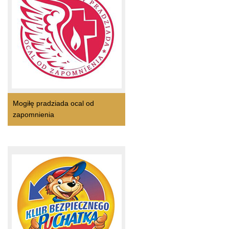
Mogiłę pradziada ocal od
zapomnienia