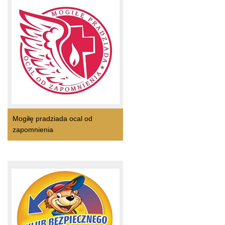
Mogiłę pradziada ocal od
zapomnienia