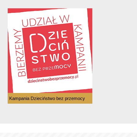
Kampania Dzieciństwo bez przemocy