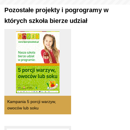
Pozostałe projekty i pogrogramy w
których szkoła bierze udział
Kampania 5 porcji warzyw,
owoców lub soku