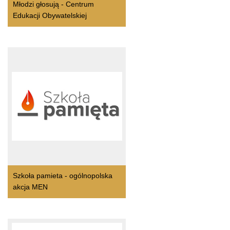
Młodzi głosują - Centrum
Edukacji Obywatelskiej
Szkoła pamieta - ogólnopolska
akcja MEN