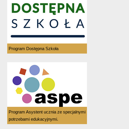
Program Dostępna Szkoła
Program Asystent ucznia ze specjalnymi
potrzebami edukacyjnymi.