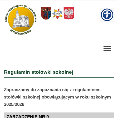
Regulamin
stołówki
W
szkolnej
-
bu
Szkoła
Podstawowa
Regulamin stołówki szkolnej
Zapraszamy do zapoznania się z regulaminem
stołówki szkolnej obowiązującym w roku szkolnym
2025/2026
ZARZĄDZENIE NR 9