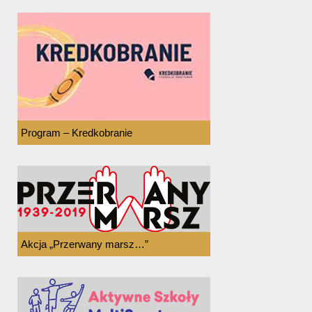
Program – Kredkobranie
Akcja „Przerwany marsz…”