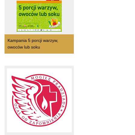
Kampania 5 porcji warzyw,
owoców lub soku