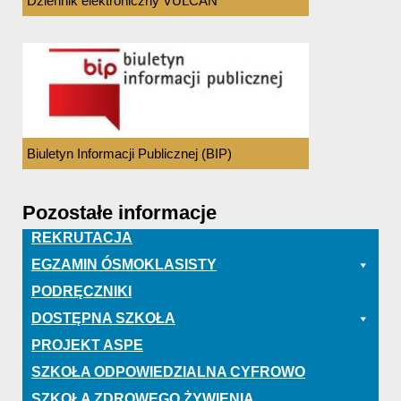
Dziennik elektroniczny VULCAN
Biuletyn Informacji Publicznej (BIP)
Pozostałe informacje
REKRUTACJA
EGZAMIN ÓSMOKLASISTY
PODRĘCZNIKI
DOSTĘPNA SZKOŁA
PROJEKT ASPE
SZKOŁA ODPOWIEDZIALNA CYFROWO
SZKOŁA ZDROWEGO ŻYWIENIA