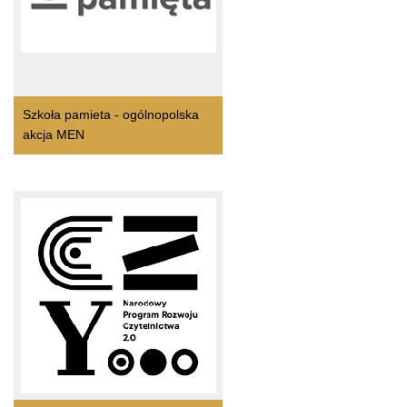
Szkoła pamieta - ogólnopolska
akcja MEN