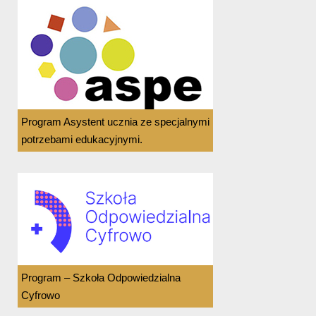
Program Asystent ucznia ze specjalnymi
potrzebami edukacyjnymi.
Program – Szkoła Odpowiedzialna
Cyfrowo