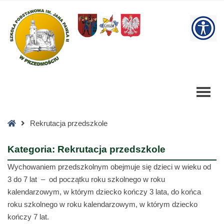
Rekrutacja
przedszkole
W
Archives
-
bu
Szkoła
Podstawowa
Strona
Rekrutacja przedszkole
główna
Kategoria:
Rekrutacja przedszkole
Wychowaniem przedszkolnym obejmuje się dzieci w wieku od
3 do 7 lat – od początku roku szkolnego w roku
kalendarzowym, w którym dziecko kończy 3 lata, do końca
roku szkolnego w roku kalendarzowym, w którym dziecko
kończy 7 lat.