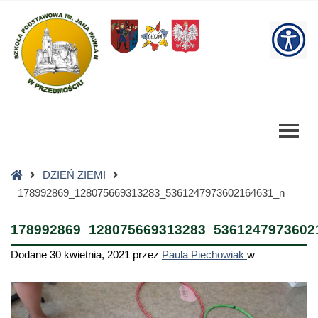
178992869_128075669313283_5361247973602164631_n
-
W
Szkoła
Podstawowa
bu
Strona
DZIEŃ ZIEMI
główna
178992869_128075669313283_5361247973602164631_n
178992869_128075669313283_5361247973602
Dodane
30 kwietnia, 2021
przez
Paula Piechowiak
w