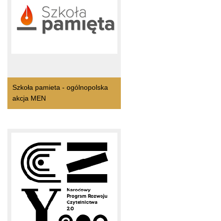
Szkoła pamieta - ogólnopolska
akcja MEN