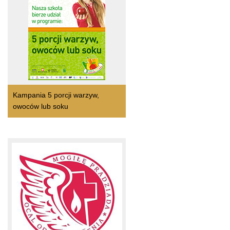
Kampania 5 porcji warzyw,
owoców lub soku