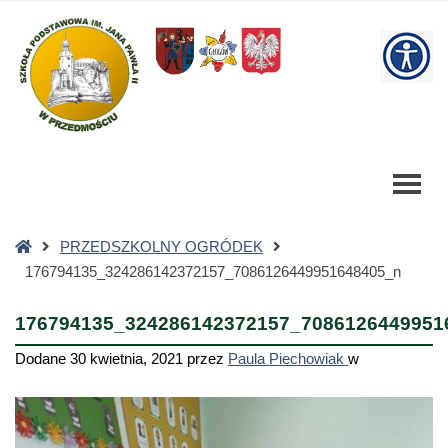
176794135_324286142372157_7086126449951648405_n
-
W
Szkoła
Podstawowa
bu
Strona
PRZEDSZKOLNY OGRÓDEK
główna
176794135_324286142372157_7086126449951648405_n
176794135_324286142372157_7086126449951
Dodane
30 kwietnia, 2021
przez
Paula Piechowiak
w