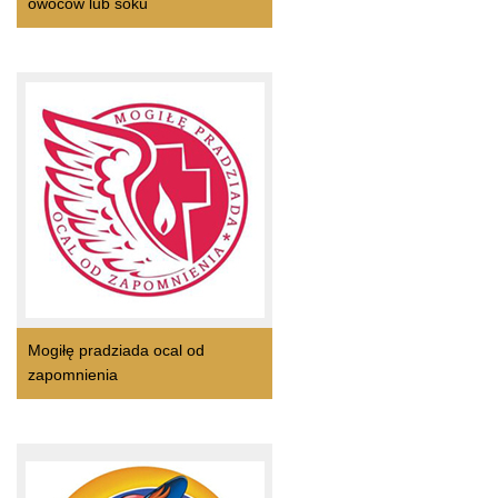
owoców lub soku
Mogiłę pradziada ocal od
zapomnienia