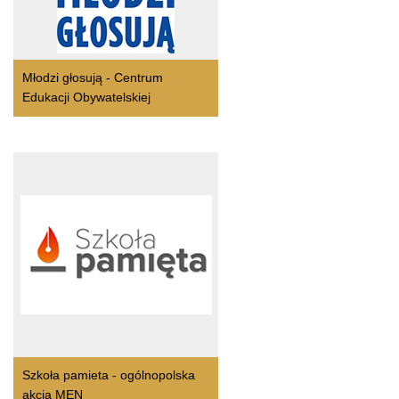
Młodzi głosują - Centrum
Edukacji Obywatelskiej
Szkoła pamieta - ogólnopolska
akcja MEN