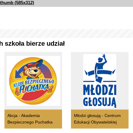
thumb (585x312)
 szkoła bierze udział
Akcja - Akademia
Młodzi głosują - Centrum
Bezpiecznego Puchatka
Edukacji Obywatelskiej