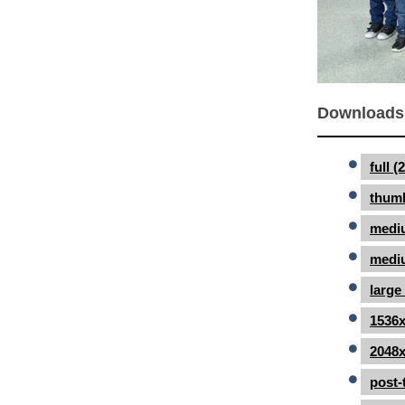
Downloads
full 
thumb
medi
mediu
large
1536x
2048x
post-