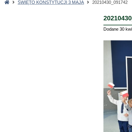
Strona
ŚWIĘTO KONSTYTUCJI 3 MAJA
20210430_091742
główna
20210430
Dodane
30 kwi