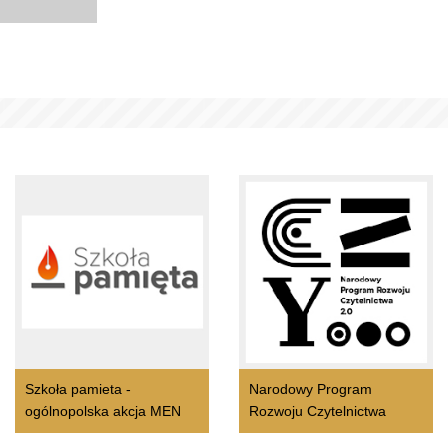
Szkoła pamieta -
Narodowy Program
ogólnopolska akcja MEN
Rozwoju Czytelnictwa