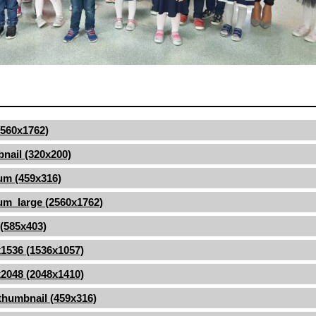
(2560x1762)
nail (320x200)
um (459x316)
m_large (2560x1762)
 (585x403)
1536 (1536x1057)
2048 (2048x1410)
thumbnail (459x316)