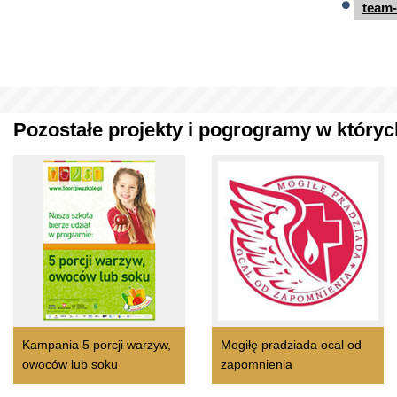
team-
Pozostałe projekty i pogrogramy w których
Kampania 5 porcji warzyw,
Mogiłę pradziada ocal od
owoców lub soku
zapomnienia