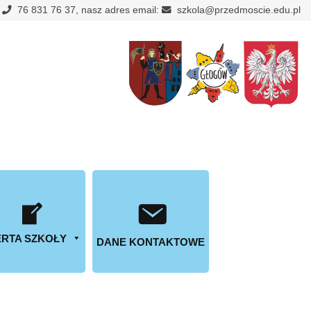
:
76 831 76 37, nasz adres email:
szkola@przedmoscie.edu.pl
RTA SZKOŁY
DANE KONTAKTOWE