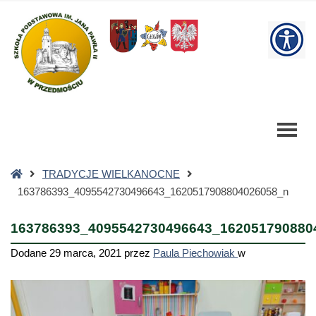
163786393_4095542730496643_1620517908804026058_n
-
W
Szkoła
Podstawowa
bu
Strona
TRADYCJE WIELKANOCNE
główna
163786393_4095542730496643_1620517908804026058_n
163786393_4095542730496643_162051790880
Dodane
29 marca, 2021
przez
Paula Piechowiak
w