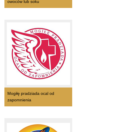
owoców lub soku
Mogiłę pradziada ocal od
zapomnienia