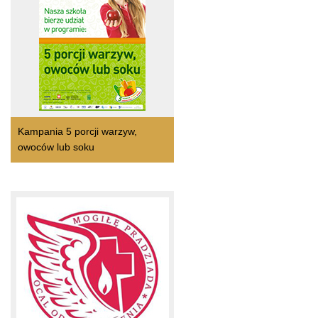
Kampania 5 porcji warzyw,
owoców lub soku