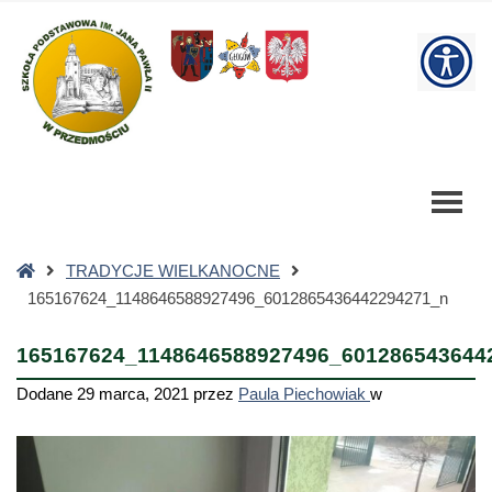
165167624_1148646588927496_6012865436442294271_n
-
W
Szkoła
Podstawowa
bu
Strona
TRADYCJE WIELKANOCNE
główna
165167624_1148646588927496_6012865436442294271_n
165167624_1148646588927496_601286543644
Dodane
29 marca, 2021
przez
Paula Piechowiak
w