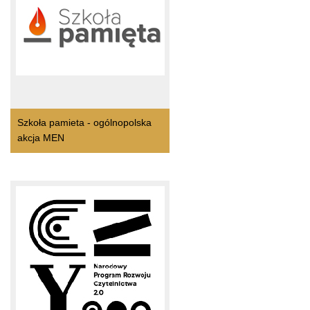
Szkoła pamieta - ogólnopolska
akcja MEN