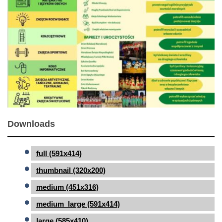
Downloads
full (591x414)
thumbnail (320x200)
medium (451x316)
medium_large (591x414)
large (585x410)