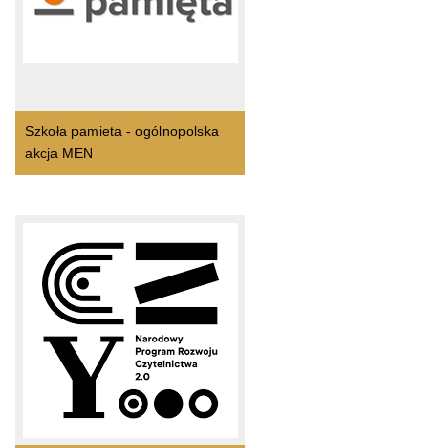
Szkoła pamieta - ogólnopolska
akcja MEN