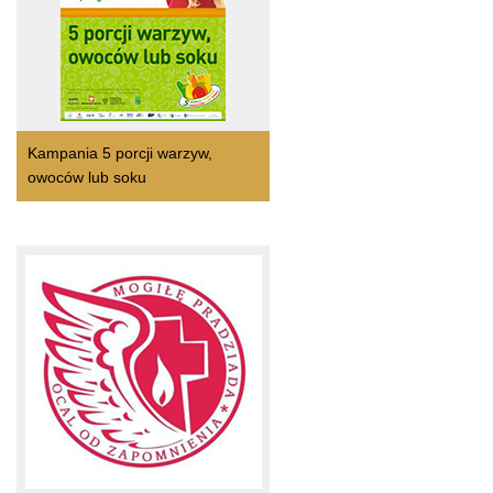
Kampania 5 porcji warzyw,
owoców lub soku