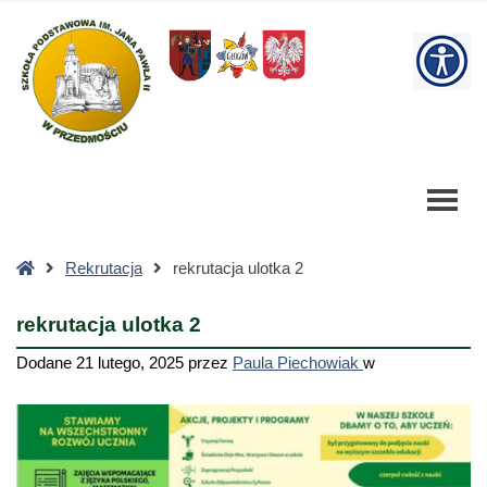
rekrutacja
ulotka
W
2
-
bu
Szkoła
Podstawowa
Strona
Rekrutacja
rekrutacja ulotka 2
główna
rekrutacja ulotka 2
Dodane
21 lutego, 2025
przez
Paula Piechowiak
w