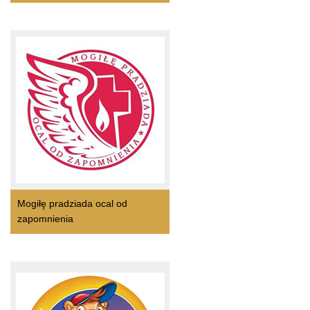
Mogiłę pradziada ocal od
zapomnienia