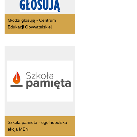
Młodzi głosują - Centrum
Edukacji Obywatelskiej
Szkoła pamieta - ogólnopolska
akcja MEN