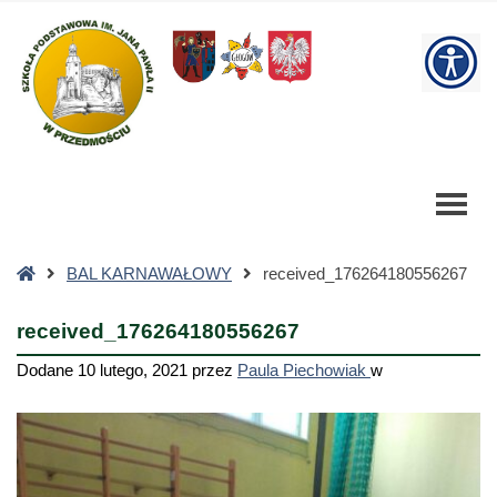
received_176264180556267
-
W
Szkoła
Podstawowa
bu
Strona
BAL KARNAWAŁOWY
received_176264180556267
główna
received_176264180556267
Dodane
10 lutego, 2021
przez
Paula Piechowiak
w