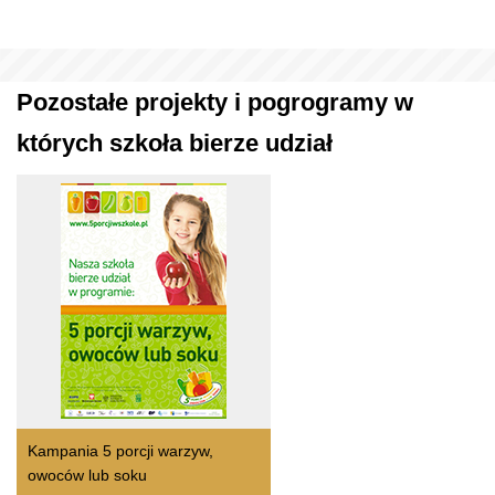
Pozostałe projekty i pogrogramy w
których szkoła bierze udział
Kampania 5 porcji warzyw,
owoców lub soku