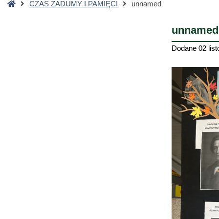
Strona
CZAS ZADUMY I PAMIĘCI
unnamed
główna
unnamed
Dodane
02 lis