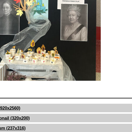
(1920x2560)
nail (320x200)
um (237x316)