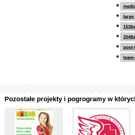
mediu
large
1536x
2048x
post-
team-
Pozostałe projekty i pogrogramy w których