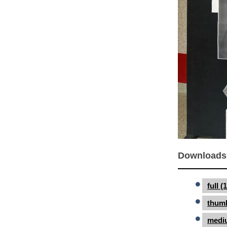
Downloads
full 
thumb
medi