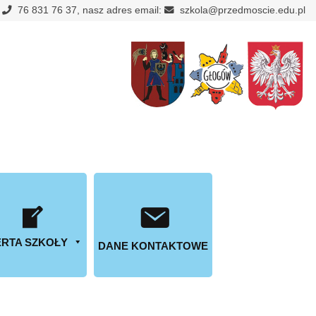
:
76 831 76 37, nasz adres email:
szkola@przedmoscie.edu.pl
RTA SZKOŁY
DANE KONTAKTOWE