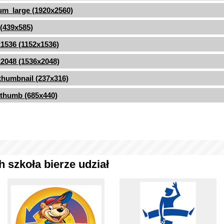
m_large (1920x2560)
 (439x585)
1536 (1152x1536)
2048 (1536x2048)
thumbnail (237x316)
thumb (685x440)
 szkoła bierze udział