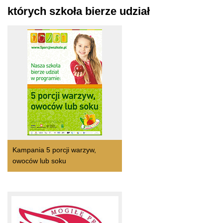
których szkoła bierze udział
Kampania 5 porcji warzyw,
owoców lub soku