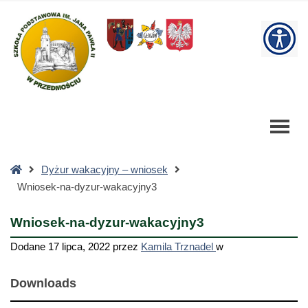
Wniosek-
na-
W
dyzur-
wakacyjny3
bu
-
Szkoła
Podstawowa
Strona
Dyżur wakacyjny – wniosek
główna
Wniosek-na-dyzur-wakacyjny3
Wniosek-na-dyzur-wakacyjny3
Dodane
17 lipca, 2022
przez
Kamila Trznadel
w
Downloads