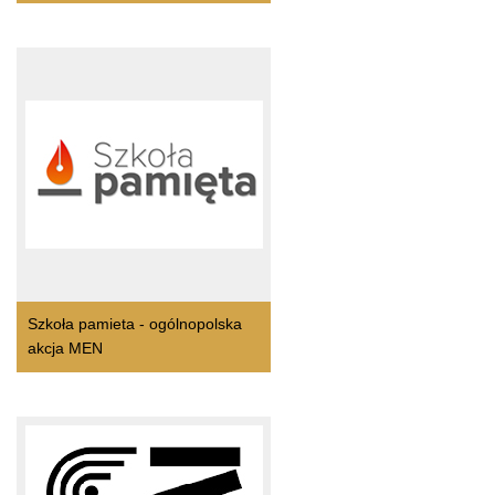
Szkoła pamieta - ogólnopolska
akcja MEN