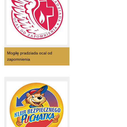
Mogiłę pradziada ocal od
zapomnienia