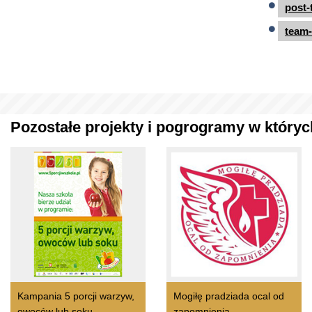
post-
team-
Pozostałe projekty i pogrogramy w których
Kampania 5 porcji warzyw,
Mogiłę pradziada ocal od
owoców lub soku
zapomnienia