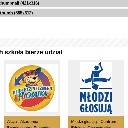
thumbnail (421x316)
thumb (585x312)
 szkoła bierze udział
Akcja - Akademia
Młodzi głosują - Centrum
Bezpiecznego Puchatka
Edukacji Obywatelskiej