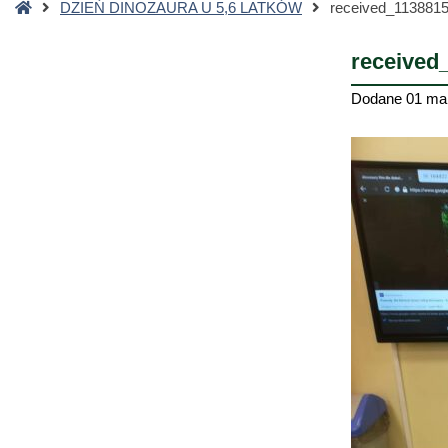
Strona
DZIEŃ DINOZAURA U 5,6 LATKÓW
received_113881
główna
received
Dodane
01 ma