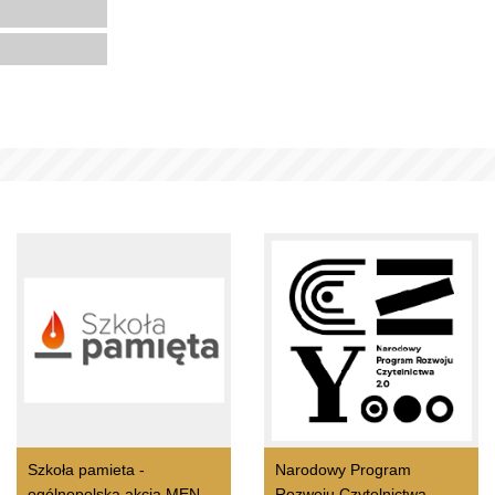
Szkoła pamieta -
Narodowy Program
ogólnopolska akcja MEN
Rozwoju Czytelnictwa