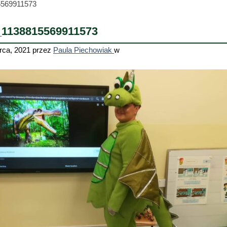
5569911573
_1138815569911573
rca, 2021
przez
Paula Piechowiak
w