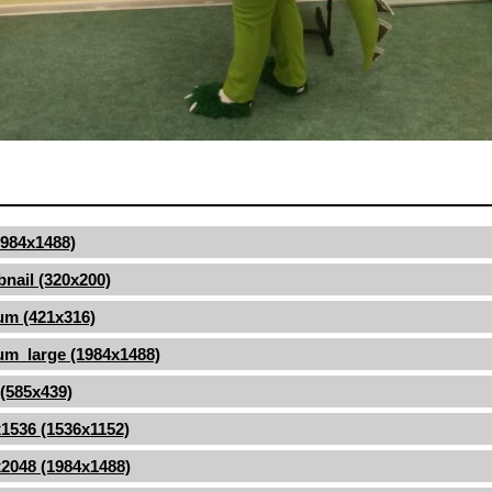
(1984x1488)
nail (320x200)
um (421x316)
m_large (1984x1488)
 (585x439)
1536 (1536x1152)
2048 (1984x1488)