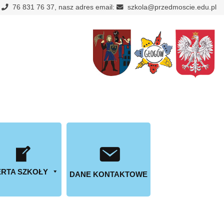
:
76 831 76 37, nasz adres email:
szkola@przedmoscie.edu.pl
RTA SZKOŁY
DANE KONTAKTOWE