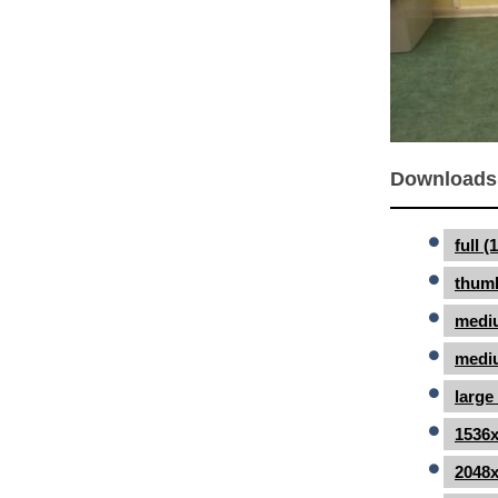
Downloads
full 
thumb
medi
mediu
large
1536x
2048x