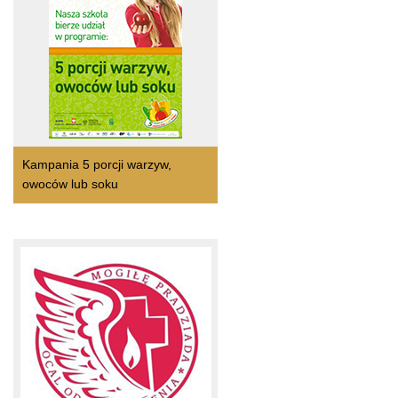
Kampania 5 porcji warzyw,
owoców lub soku