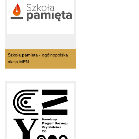
Szkoła pamieta - ogólnopolska
akcja MEN