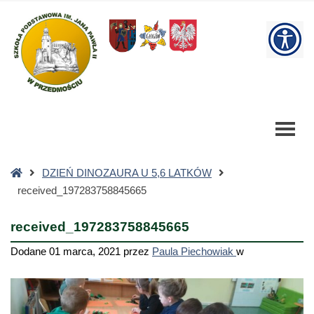
received_197283758845665
-
W
Szkoła
Podstawowa
bu
Strona
DZIEŃ DINOZAURA U 5,6 LATKÓW
główna
received_197283758845665
received_197283758845665
Dodane
01 marca, 2021
przez
Paula Piechowiak
w