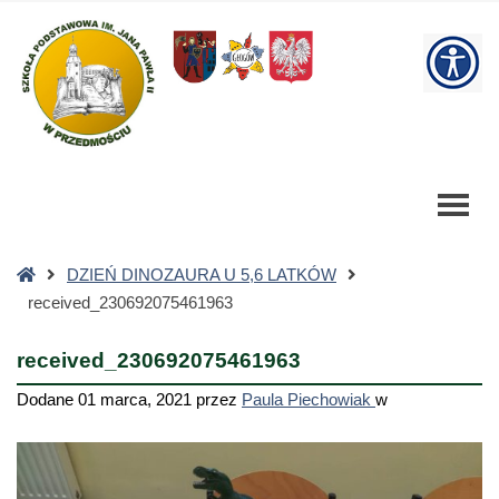
received_230692075461963
-
W
Szkoła
Podstawowa
bu
Strona
DZIEŃ DINOZAURA U 5,6 LATKÓW
główna
received_230692075461963
received_230692075461963
Dodane
01 marca, 2021
przez
Paula Piechowiak
w