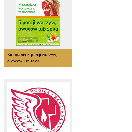
Kampania 5 porcji warzyw,
owoców lub soku