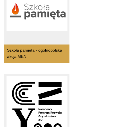
Szkoła pamieta - ogólnopolska
akcja MEN