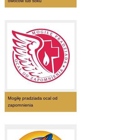
owoców lub soku
Mogiłę pradziada ocal od
zapomnienia