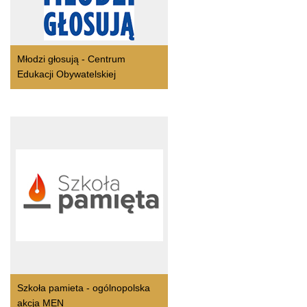
Młodzi głosują - Centrum
Edukacji Obywatelskiej
Szkoła pamieta - ogólnopolska
akcja MEN