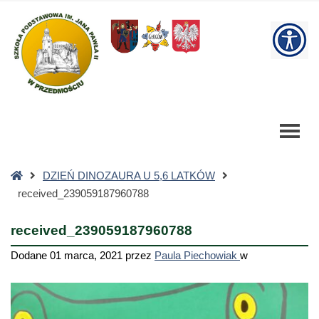
received_239059187960788
-
W
Szkoła
Podstawowa
bu
Strona
DZIEŃ DINOZAURA U 5,6 LATKÓW
główna
received_239059187960788
received_239059187960788
Dodane
01 marca, 2021
przez
Paula Piechowiak
w