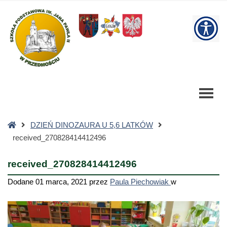
received_270828414412496
-
W
Szkoła
Podstawowa
bu
Strona
DZIEŃ DINOZAURA U 5,6 LATKÓW
główna
received_270828414412496
received_270828414412496
Dodane
01 marca, 2021
przez
Paula Piechowiak
w