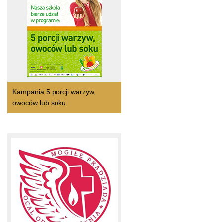
Kampania 5 porcji warzyw,
owoców lub soku