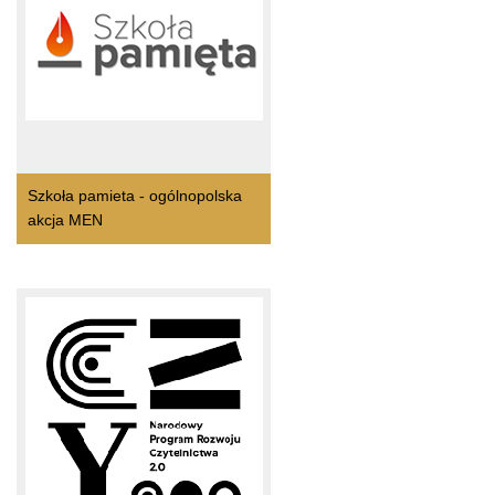
Szkoła pamieta - ogólnopolska
akcja MEN