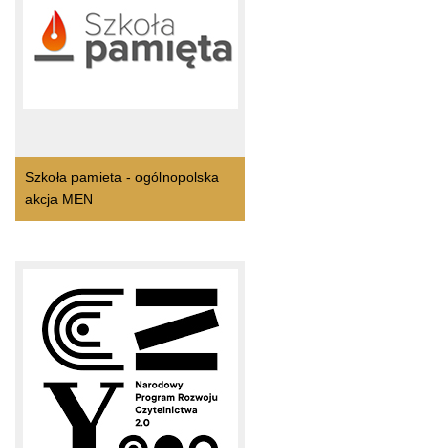
Szkoła pamieta - ogólnopolska
akcja MEN