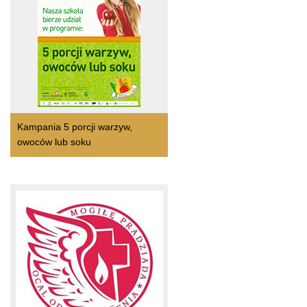
Kampania 5 porcji warzyw,
owoców lub soku