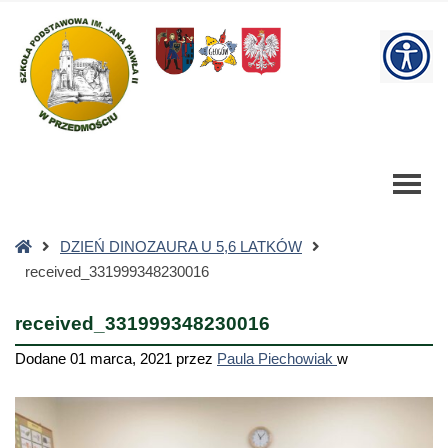
received_331999348230016
-
W
Szkoła
Podstawowa
bu
Strona
DZIEŃ DINOZAURA U 5,6 LATKÓW
główna
received_331999348230016
received_331999348230016
Dodane
01 marca, 2021
przez
Paula Piechowiak
w