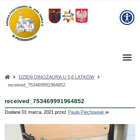
received_753469991964852
-
W
Szkoła
Podstawowa
bu
Strona
DZIEŃ DINOZAURA U 5,6 LATKÓW
główna
received_753469991964852
received_753469991964852
Dodane
01 marca, 2021
przez
Paula Piechowiak
w