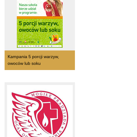
Kampania 5 porcji warzyw,
owoców lub soku