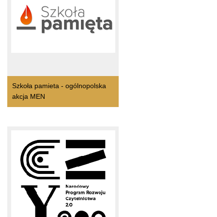
Szkoła pamieta - ogólnopolska
akcja MEN