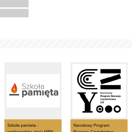
Szkoła pamieta -
Narodowy Program
ogólnopolska akcja MEN
Rozwoju Czytelnictwa