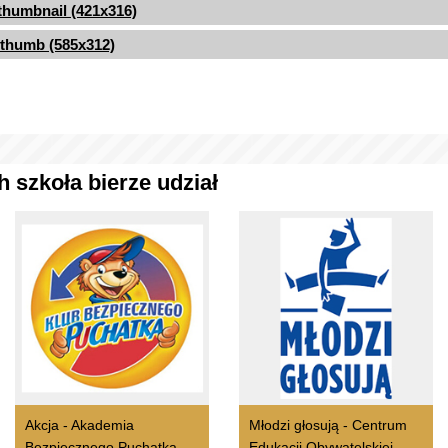
thumbnail (421x316)
thumb (585x312)
 szkoła bierze udział
Akcja - Akademia
Młodzi głosują - Centrum
Bezpiecznego Puchatka
Edukacji Obywatelskiej