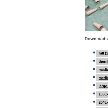
Downloads
full 
thumb
medi
mediu
large
1536x
2048x