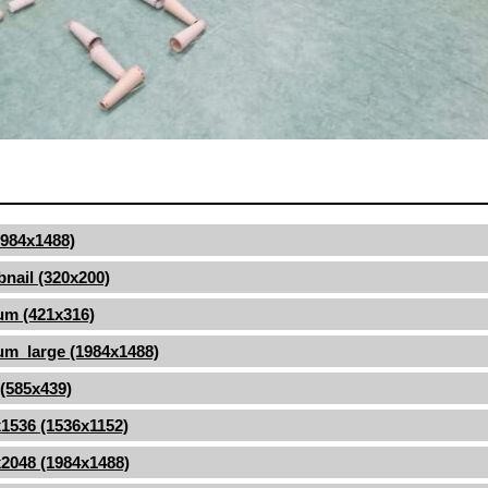
(1984x1488)
nail (320x200)
um (421x316)
m_large (1984x1488)
 (585x439)
1536 (1536x1152)
2048 (1984x1488)