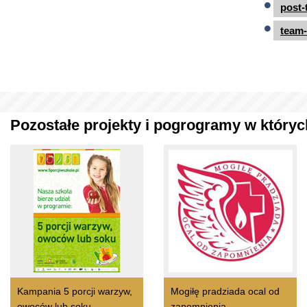
post-
team-
Pozostałe projekty i pogrogramy w których
Kampania 5 porcji warzyw,
Mogiłę pradziada ocal od
owoców lub soku
zapomnienia