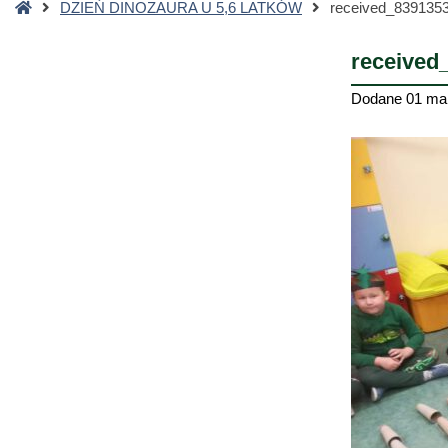
Strona
DZIEŃ DINOZAURA U 5,6 LATKÓW
received_839135
główna
received
Dodane
01 ma