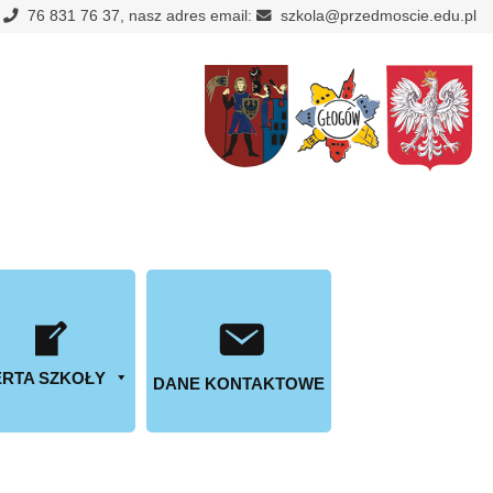
:
76 831 76 37, nasz adres email:
szkola@przedmoscie.edu.pl
RTA SZKOŁY
DANE KONTAKTOWE