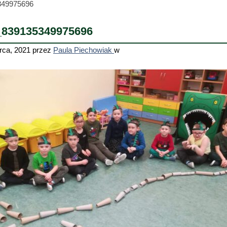
349975696
_839135349975696
rca, 2021
przez
Paula Piechowiak
w