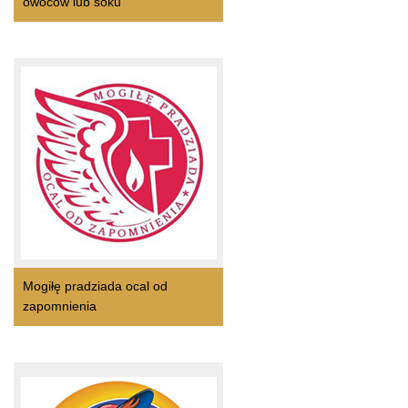
owoców lub soku
Mogiłę pradziada ocal od
zapomnienia