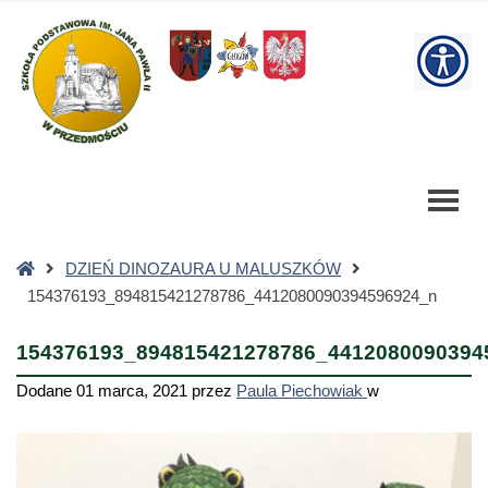
154376193_894815421278786_4412080090394596924_n
-
W
Szkoła
Podstawowa
bu
Strona
DZIEŃ DINOZAURA U MALUSZKÓW
główna
154376193_894815421278786_4412080090394596924_n
154376193_894815421278786_4412080090394
Dodane
01 marca, 2021
przez
Paula Piechowiak
w