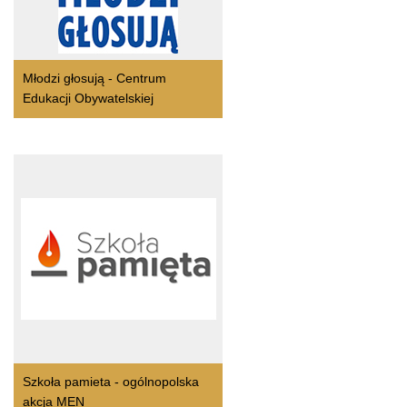
Młodzi głosują - Centrum
Edukacji Obywatelskiej
Szkoła pamieta - ogólnopolska
akcja MEN