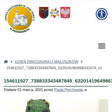
154611927_738833343487845_6320141964986331674_n1
-
W
Szkoła
Podstawowa
bu
Strona
DZIEŃ DINOZAURA U MALUSZKÓW
główna
154611927_738833343487845_6320141964986331674_n1
154611927_738833343487845_6320141964986
Dodane
01 marca, 2021
przez
Paula Piechowiak
w