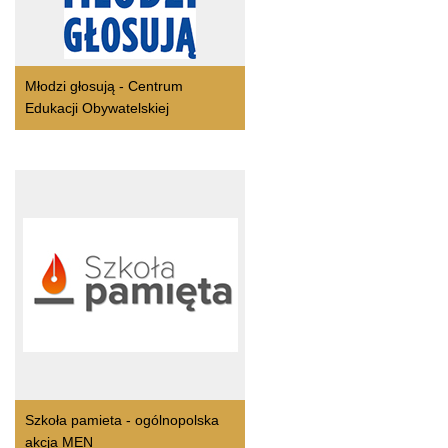
Młodzi głosują - Centrum
Edukacji Obywatelskiej
Szkoła pamieta - ogólnopolska
akcja MEN