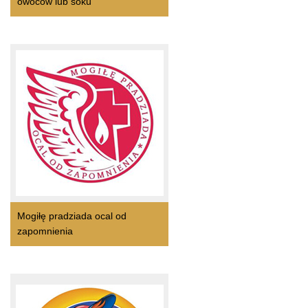
owoców lub soku
Mogiłę pradziada ocal od
zapomnienia