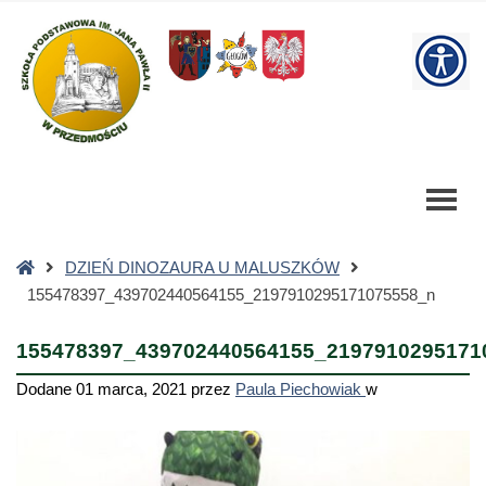
155478397_439702440564155_2197910295171075558_n
-
W
Szkoła
Podstawowa
bu
Strona
DZIEŃ DINOZAURA U MALUSZKÓW
główna
155478397_439702440564155_2197910295171075558_n
155478397_439702440564155_2197910295171
Dodane
01 marca, 2021
przez
Paula Piechowiak
w