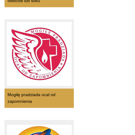
owoców lub soku
Mogiłę pradziada ocal od
zapomnienia