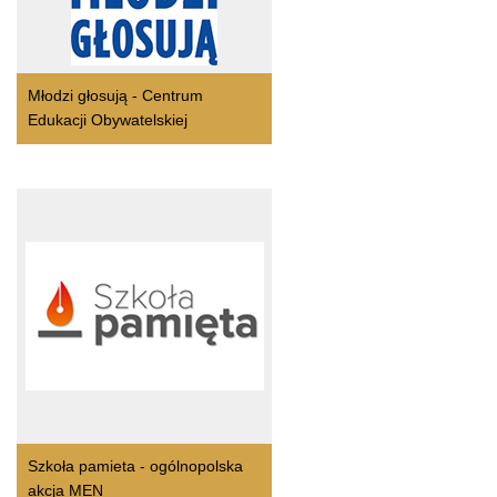
Młodzi głosują - Centrum
Edukacji Obywatelskiej
Szkoła pamieta - ogólnopolska
akcja MEN