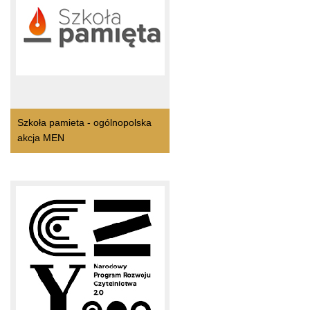
Szkoła pamieta - ogólnopolska
akcja MEN