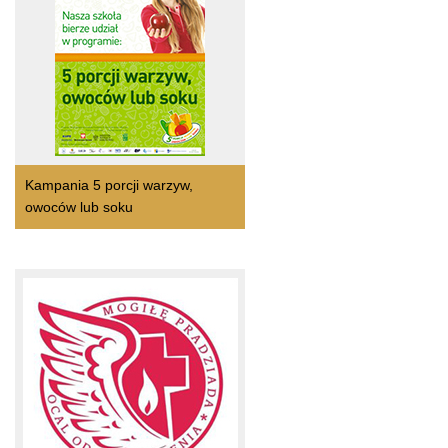
Kampania 5 porcji warzyw,
owoców lub soku