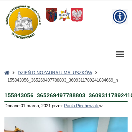
155843056_365269497788803_3609311789241084669_n
-
W
Szkoła
Podstawowa
bu
Strona
DZIEŃ DINOZAURA U MALUSZKÓW
główna
155843056_365269497788803_3609311789241084669_n
155843056_365269497788803_3609311789241
Dodane
01 marca, 2021
przez
Paula Piechowiak
w