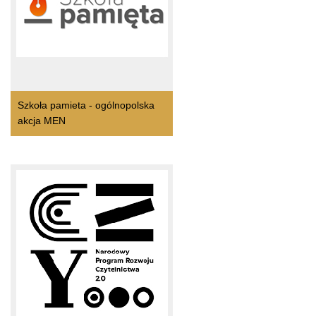
Szkoła pamieta - ogólnopolska
akcja MEN