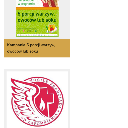
Kampania 5 porcji warzyw,
owoców lub soku