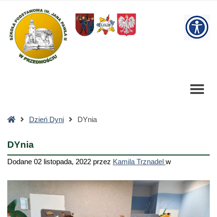
DYnia
-
W
Szkoła
Podstawowa
bu
Strona
Dzień Dyni
DYnia
główna
DYnia
Dodane
02 listopada, 2022
przez
Kamila Trznadel
w