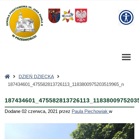
187434601_475582813726113_1183800975203519965_n
-
W
Szkoła
Podstawowa
bu
Strona
DZIEŃ DZIECKA
główna
187434601_475582813726113_1183800975203519965_n
187434601_475582813726113_1183800975203
Dodane
02 czerwca, 2021
przez
Paula Piechowiak
w