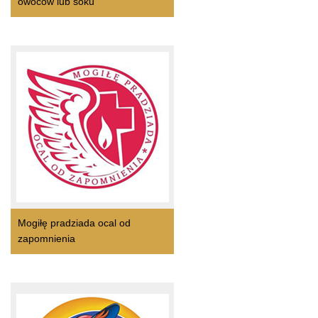
owoców lub soku
Mogiłę pradziada ocal od
zapomnienia