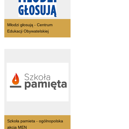
Młodzi głosują - Centrum
Edukacji Obywatelskiej
Szkoła pamieta - ogólnopolska
akcja MEN