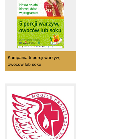
Kampania 5 porcji warzyw,
owoców lub soku