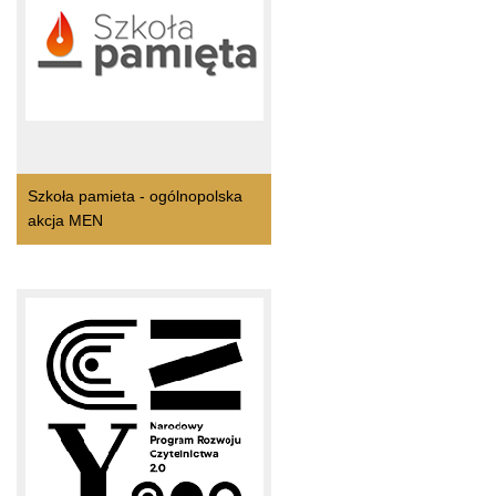
Szkoła pamieta - ogólnopolska
akcja MEN