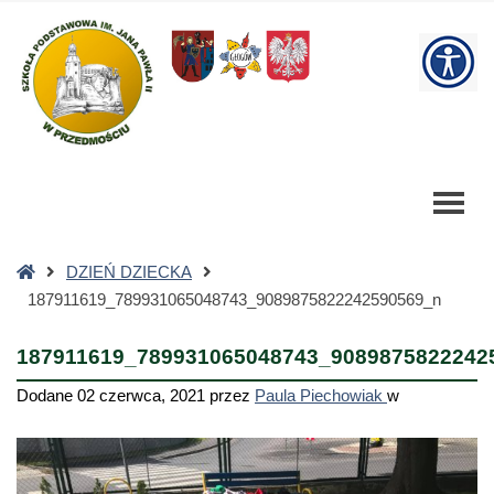
187911619_789931065048743_9089875822242590569_n
-
W
Szkoła
Podstawowa
bu
Strona
DZIEŃ DZIECKA
główna
187911619_789931065048743_9089875822242590569_n
187911619_789931065048743_9089875822242
Dodane
02 czerwca, 2021
przez
Paula Piechowiak
w