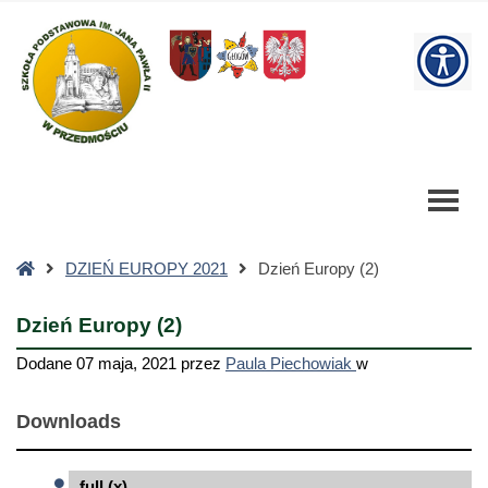
Dzień
Europy
W
(2)
-
bu
Szkoła
Podstawowa
Strona
DZIEŃ EUROPY 2021
Dzień Europy (2)
główna
Dzień Europy (2)
Dodane
07 maja, 2021
przez
Paula Piechowiak
w
Downloads
full (x)