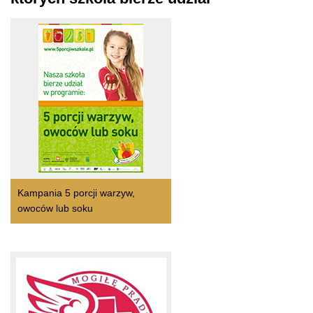
Kampania 5 porcji warzyw,
owoców lub soku