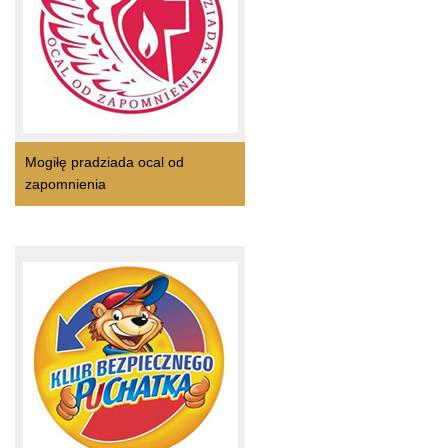
Mogiłę pradziada ocal od
zapomnienia