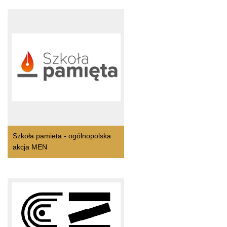
Szkoła pamieta - ogólnopolska
akcja MEN