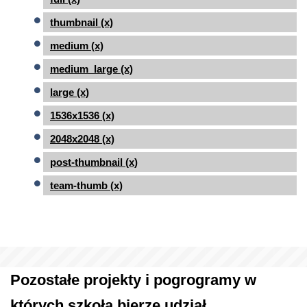
thumbnail (x)
medium (x)
medium_large (x)
large (x)
1536x1536 (x)
2048x2048 (x)
post-thumbnail (x)
team-thumb (x)
Pozostałe projekty i pogrogramy w
których szkoła bierze udział