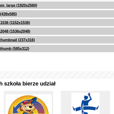
m_large (1920x2560)
 (439x585)
1536 (1152x1536)
2048 (1536x2048)
thumbnail (237x316)
thumb (585x312)
 szkoła bierze udział