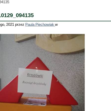
94135
10129_094135
ego, 2021
przez
Paula Piechowiak
w