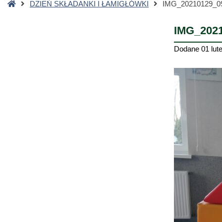
Strona
DZIEŃ SKŁADANKI I ŁAMIGŁÓWKI
IMG_20210129_0
główna
IMG_202
Dodane
01 lut