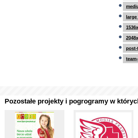
mediu
large
1536x
2048x
post-
team-
Pozostałe projekty i pogrogramy w których