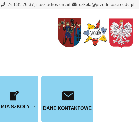
:
76 831 76 37, nasz adres email:
szkola@przedmoscie.edu.pl
RTA SZKOŁY
DANE KONTAKTOWE