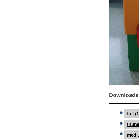
Downloads
full 
thumb
medi