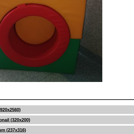
(1920x2560)
nail (320x200)
um (237x316)