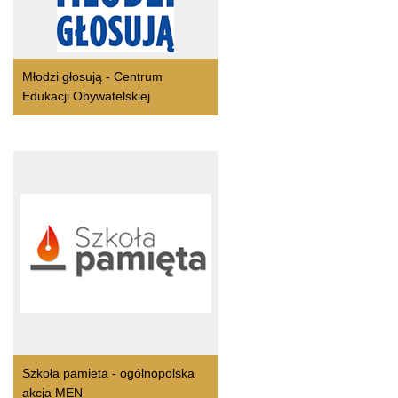
Młodzi głosują - Centrum
Edukacji Obywatelskiej
Szkoła pamieta - ogólnopolska
akcja MEN