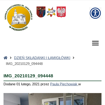
IMG_20210129_094448
-
W
Szkoła
Podstawowa
bu
Strona
DZIEŃ SKŁADANKI I ŁAMIGŁÓWKI
główna
IMG_20210129_094448
IMG_20210129_094448
Dodane
01 lutego, 2021
przez
Paula Piechowiak
w