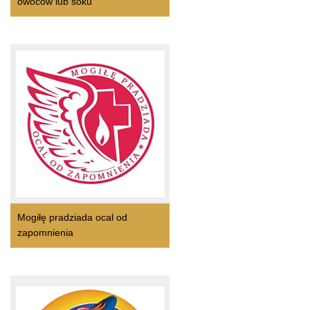
owoców lub soku
Mogiłę pradziada ocal od
zapomnienia