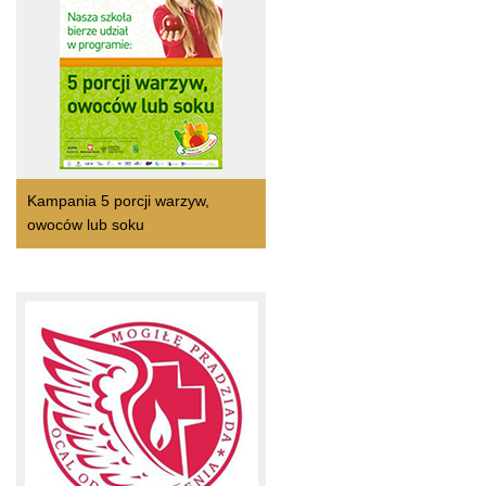
Kampania 5 porcji warzyw,
owoców lub soku