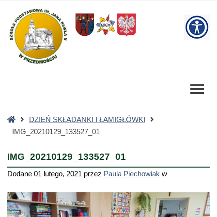
IMG_20210129_133527_01
-
W
Szkoła
Podstawowa
bu
Strona
DZIEŃ SKŁADANKI I ŁAMIGŁÓWKI
główna
IMG_20210129_133527_01
IMG_20210129_133527_01
Dodane
01 lutego, 2021
przez
Paula Piechowiak
w