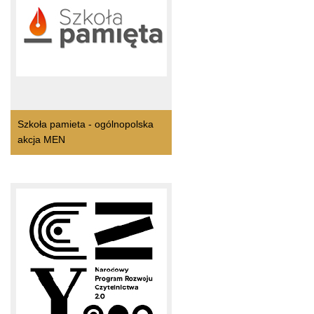
Szkoła pamieta - ogólnopolska
akcja MEN