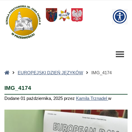
IMG_4174
-
W
Szkoła
Podstawowa
bu
Strona
EUROPEJSKI DZIEŃ JĘZYKÓW
IMG_4174
główna
IMG_4174
Dodane
01 października, 2025
przez
Kamila Trznadel
w