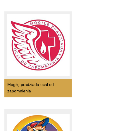
Mogiłę pradziada ocal od
zapomnienia