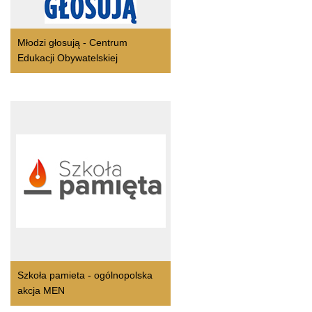
Młodzi głosują - Centrum
Edukacji Obywatelskiej
Szkoła pamieta - ogólnopolska
akcja MEN