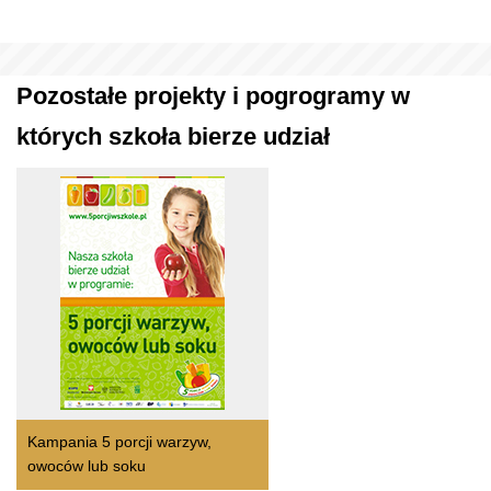
Pozostałe projekty i pogrogramy w
których szkoła bierze udział
Kampania 5 porcji warzyw,
owoców lub soku