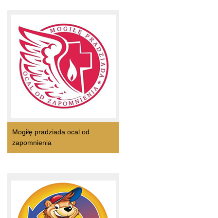
Mogiłę pradziada ocal od
zapomnienia