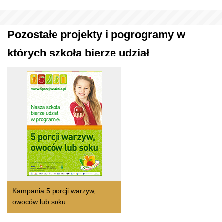
Pozostałe projekty i pogrogramy w
których szkoła bierze udział
Kampania 5 porcji warzyw,
owoców lub soku