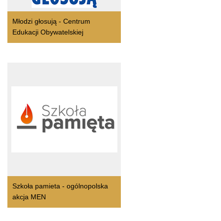
Młodzi głosują - Centrum
Edukacji Obywatelskiej
Szkoła pamieta - ogólnopolska
akcja MEN