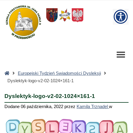
Dyslektyk-
logo-
W
v2-
02-
bu
1024x161-
1
-
Szkoła
Podstawowa
Strona
Europejski Tydzień Swiadomości Dysleksji
główna
Dyslektyk-logo-v2-02-1024×161-1
Dyslektyk-logo-v2-02-1024×161-1
Dodane
06 października, 2022
przez
Kamila Trznadel
w