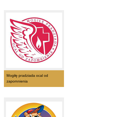
Mogiłę pradziada ocal od
zapomnienia