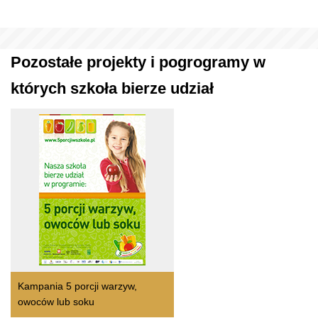
Pozostałe projekty i pogrogramy w
których szkoła bierze udział
Kampania 5 porcji warzyw,
owoców lub soku