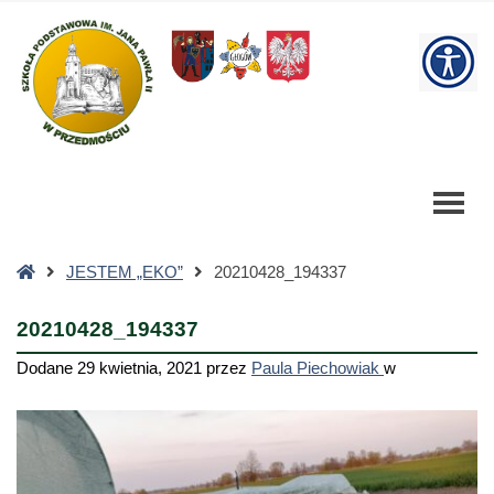
20210428_194337
-
W
Szkoła
Podstawowa
bu
Strona
JESTEM „EKO”
20210428_194337
główna
20210428_194337
Dodane
29 kwietnia, 2021
przez
Paula Piechowiak
w