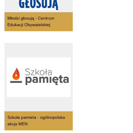
Młodzi głosują - Centrum
Edukacji Obywatelskiej
Szkoła pamieta - ogólnopolska
akcja MEN