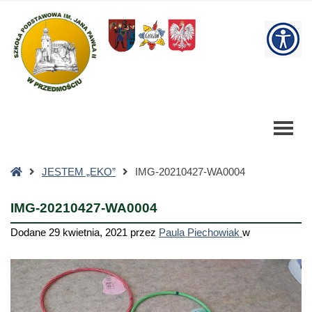
IMG-
20210427-
W
WA0004
-
bu
Szkoła
Podstawowa
Strona
JESTEM „EKO”
IMG-20210427-WA0004
główna
IMG-20210427-WA0004
Dodane
29 kwietnia, 2021
przez
Paula Piechowiak
w