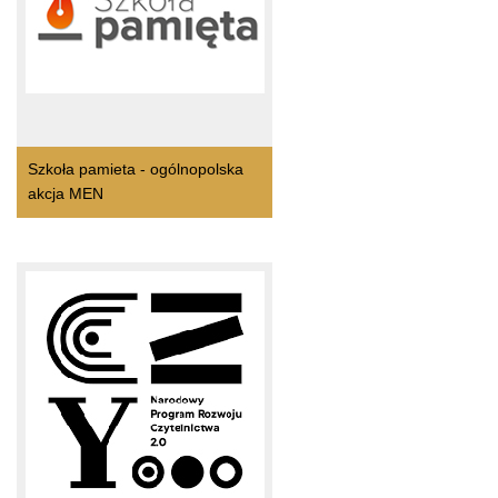
Szkoła pamieta - ogólnopolska
akcja MEN