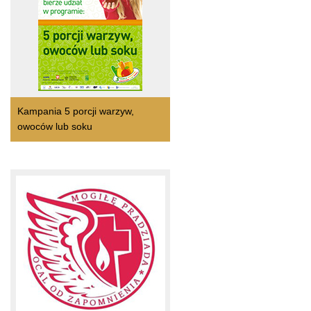
Kampania 5 porcji warzyw,
owoców lub soku