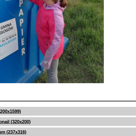
(1200x1599)
nail (320x200)
um (237x316)