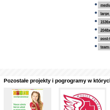
mediu
large
1536x
2048x
post-
team-
Pozostałe projekty i pogrogramy w których