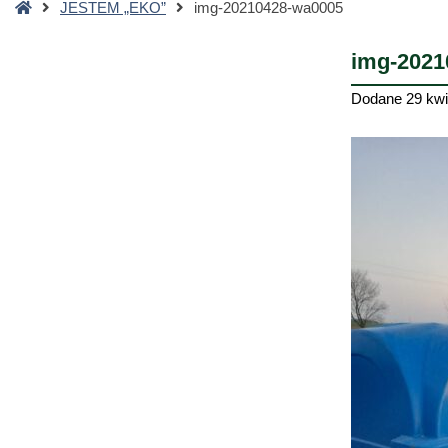
Strona
JESTEM „EKO”
img-20210428-wa0005
główna
img-2021
Dodane
29 kwi