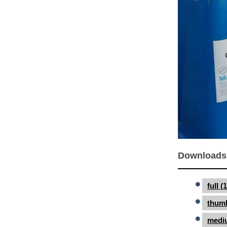
Downloads
full 
thumb
medi