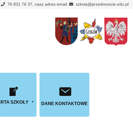
:
76 831 76 37, nasz adres email:
szkola@przedmoscie.edu.pl
RTA SZKOŁY
DANE KONTAKTOWE