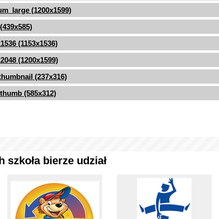
m_large (1200x1599)
 (439x585)
1536 (1153x1536)
2048 (1200x1599)
thumbnail (237x316)
thumb (585x312)
 szkoła bierze udział