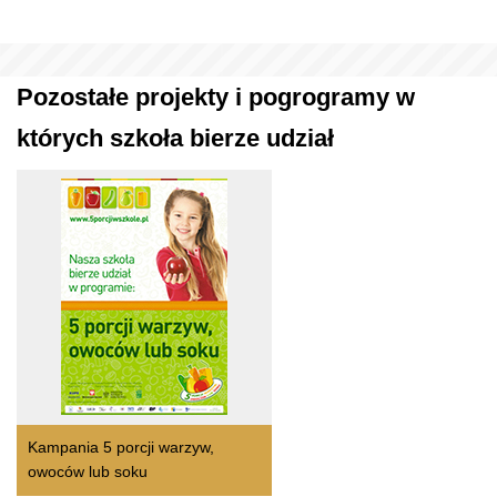
Pozostałe projekty i pogrogramy w
których szkoła bierze udział
Kampania 5 porcji warzyw,
owoców lub soku