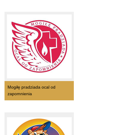
Mogiłę pradziada ocal od
zapomnienia