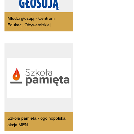
Młodzi głosują - Centrum
Edukacji Obywatelskiej
Szkoła pamieta - ogólnopolska
akcja MEN