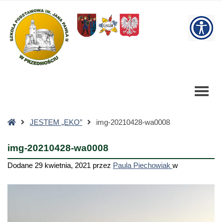
img-
20210428-
W
wa0008
-
bu
Szkoła
Podstawowa
Strona
JESTEM „EKO”
img-20210428-wa0008
główna
img-20210428-wa0008
Dodane
29 kwietnia, 2021
przez
Paula Piechowiak
w