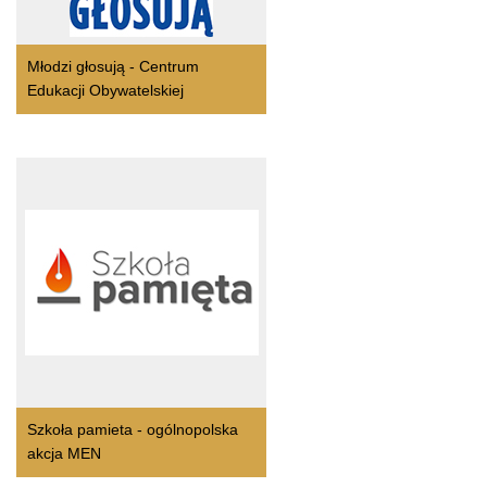
Młodzi głosują - Centrum
Edukacji Obywatelskiej
Szkoła pamieta - ogólnopolska
akcja MEN