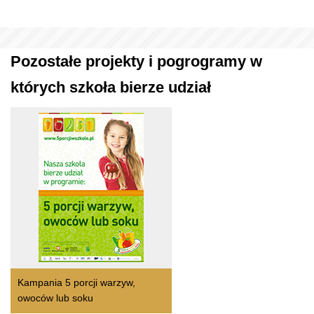
Pozostałe projekty i pogrogramy w
których szkoła bierze udział
Kampania 5 porcji warzyw,
owoców lub soku