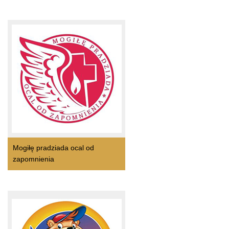
Mogiłę pradziada ocal od
zapomnienia