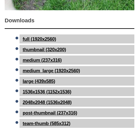
Downloads
full (1920x2560)
thumbnail (320x200)
medium (237x316)
medium_large (1920x2560)
large (439x585)
1536x1536 (1152x1536)
2048x2048 (1536x2048)
post-thumbnail (237x316)
team-thumb (585x312)