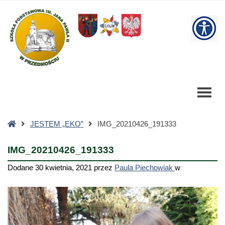
IMG_20210426_191333
-
W
Szkoła
Podstawowa
bu
Strona
JESTEM „EKO”
IMG_20210426_191333
główna
IMG_20210426_191333
Dodane
30 kwietnia, 2021
przez
Paula Piechowiak
w