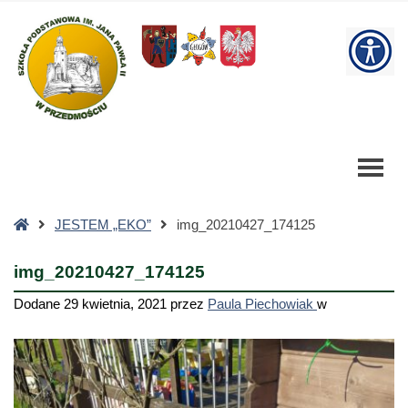
img_20210427_174125
-
W
Szkoła
Podstawowa
bu
Strona
JESTEM „EKO”
img_20210427_174125
główna
img_20210427_174125
Dodane
29 kwietnia, 2021
przez
Paula Piechowiak
w