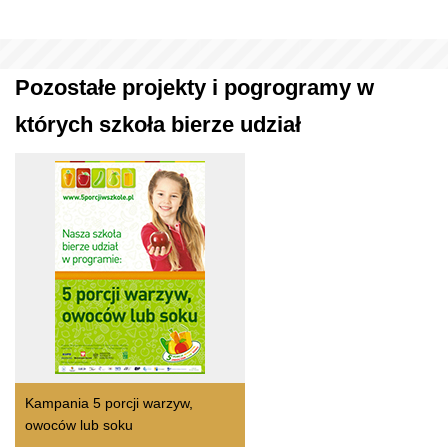
Pozostałe projekty i pogrogramy w
których szkoła bierze udział
Kampania 5 porcji warzyw,
owoców lub soku