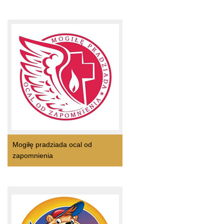
Mogiłę pradziada ocal od
zapomnienia