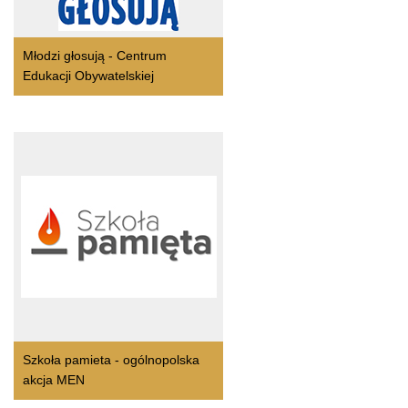
Młodzi głosują - Centrum
Edukacji Obywatelskiej
Szkoła pamieta - ogólnopolska
akcja MEN