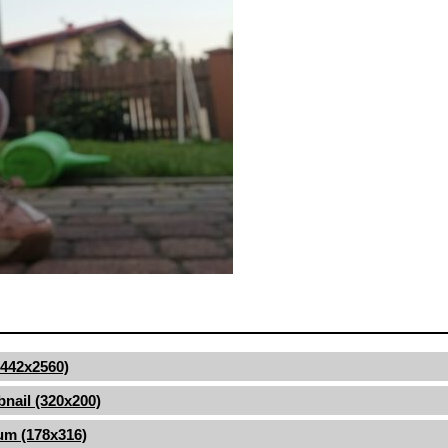
(1442x2560)
nail (320x200)
um (178x316)