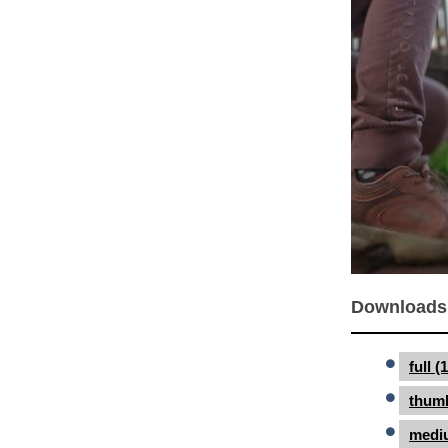
Downloads
full 
thumb
medi