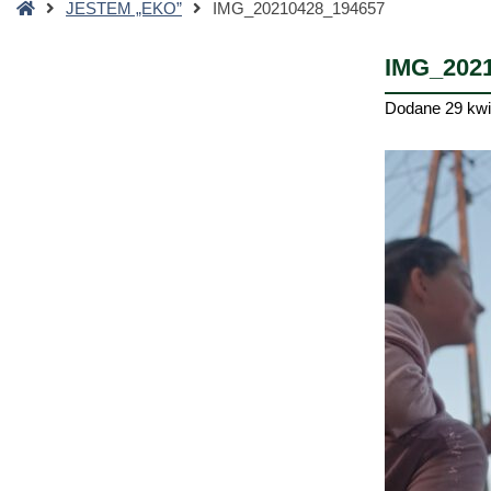
Strona
JESTEM „EKO”
IMG_20210428_194657
główna
IMG_202
Dodane
29 kwi