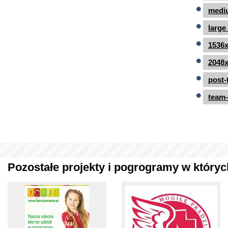
mediu
large
1536x
2048x
post-
team-
Pozostałe projekty i pogrogramy w których