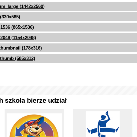
m_large (1442x2560)
 (330x585)
1536 (865x1536)
2048 (1154x2048)
thumbnail (178x316)
thumb (585x312)
 szkoła bierze udział