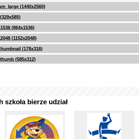
m_large (1440x2560)
 (329x585)
1536 (864x1536)
2048 (1152x2048)
thumbnail (178x316)
thumb (585x312)
 szkoła bierze udział