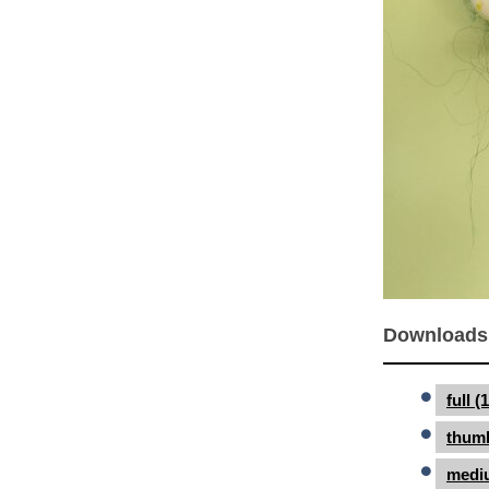
Downloads
full 
thumb
medi