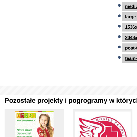
mediu
large
1536x
2048x
post-
team-
Pozostałe projekty i pogrogramy w których