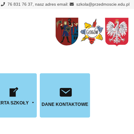
:
76 831 76 37, nasz adres email:
szkola@przedmoscie.edu.pl
RTA SZKOŁY
DANE KONTAKTOWE