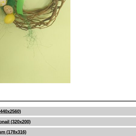
(1440x2560)
nail (320x200)
um (178x316)