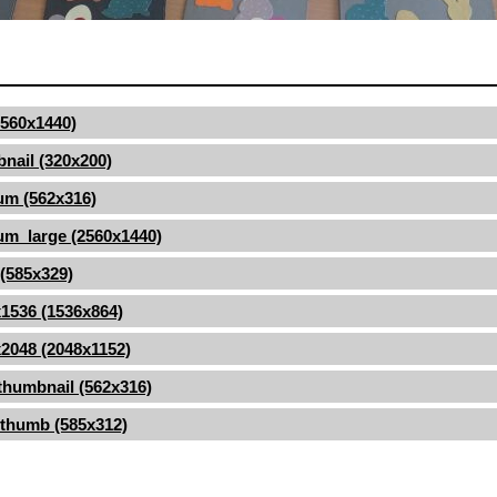
(2560x1440)
nail (320x200)
um (562x316)
m_large (2560x1440)
 (585x329)
1536 (1536x864)
2048 (2048x1152)
thumbnail (562x316)
thumb (585x312)