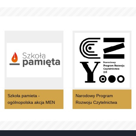
Szkoła pamieta -
Narodowy Program
ogólnopolska akcja MEN
Rozwoju Czytelnictwa