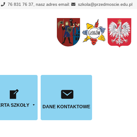
:
76 831 76 37, nasz adres email:
szkola@przedmoscie.edu.pl
RTA SZKOŁY
DANE KONTAKTOWE