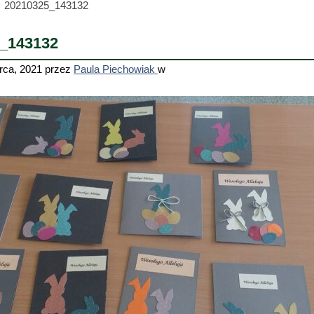
20210325_143132
_143132
rca, 2021
przez
Paula Piechowiak
w