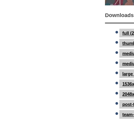
Downloads
full 
thumb
medi
mediu
large
1536x
2048x
post-
team-