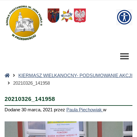
20210326_141958
-
W
Szkoła
Podstawowa
bu
Strona
KIERMASZ WIELKANOCNY- PODSUMOWANIE AKCJI
główna
20210326_141958
20210326_141958
Dodane
30 marca, 2021
przez
Paula Piechowiak
w