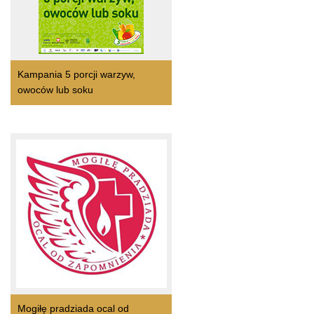
Kampania 5 porcji warzyw,
owoców lub soku
Mogiłę pradziada ocal od