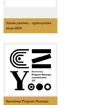
Szkoła pamieta - ogólnopolska
akcja MEN
Narodowy Program Rozwoju