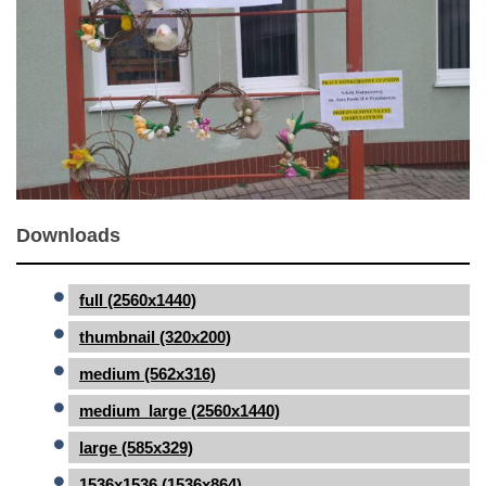
Downloads
full (2560x1440)
thumbnail (320x200)
medium (562x316)
medium_large (2560x1440)
large (585x329)
1536x1536 (1536x864)