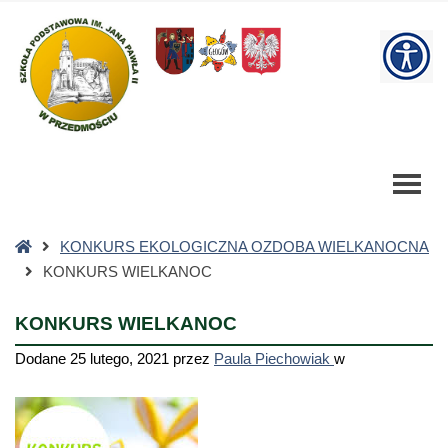
KONKURS
WIELKANOC
W
-
Szkoła
bu
Podstawowa
Strona
KONKURS EKOLOGICZNA OZDOBA WIELKANOCNA
główna
KONKURS WIELKANOC
KONKURS WIELKANOC
Dodane
25 lutego, 2021
przez
Paula Piechowiak
w