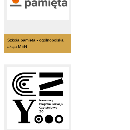
Szkoła pamieta - ogólnopolska
akcja MEN