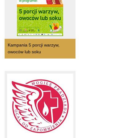
Kampania 5 porcji warzyw,
owoców lub soku