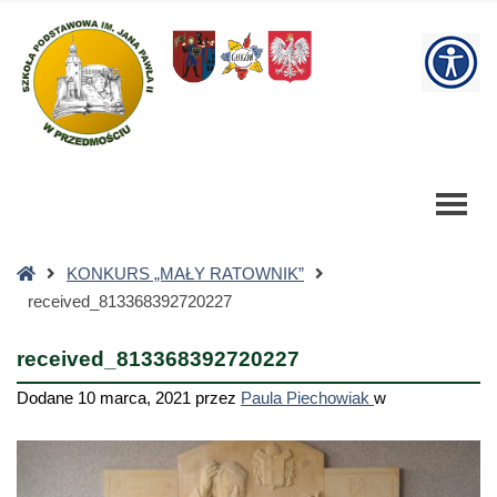
received_813368392720227
-
W
Szkoła
Podstawowa
bu
Strona
KONKURS „MAŁY RATOWNIK”
główna
received_813368392720227
received_813368392720227
Dodane
10 marca, 2021
przez
Paula Piechowiak
w