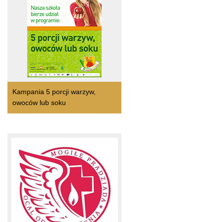
Kampania 5 porcji warzyw,
owoców lub soku