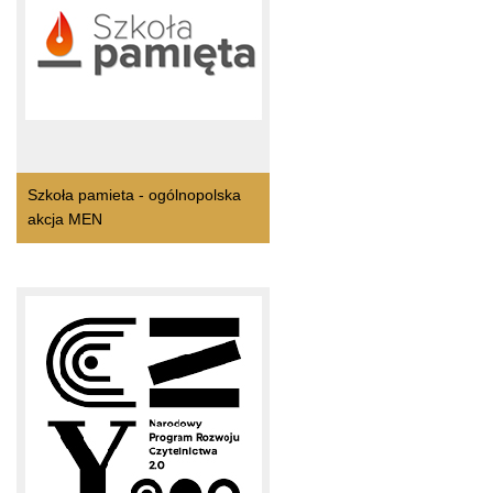
Szkoła pamieta - ogólnopolska
akcja MEN